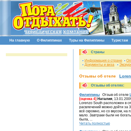
На главную
О Филиппинах
Туры на Филиппины
Туристам
Страны
Информация о стране
Оп
Документы и виза
Экскур
Отзывы об отеле
Loren
Отзывы об отелях:
Филиппины
Отзыв об отеле
[оценка 4]
Наталия
, 13.01.200
Lorenzo South расположен в с
расвлечений можно дойти за 3
всё скромно, но со вкусом, на
мало. Завтраки были не богат
была, ...
Читать полностью