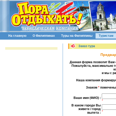
На главную
О Филиппинах
Туры на Филиппины
Туристам
Заказ тура
Предвар
Данная форма позволит Вам 
Пожалуйста, максимально т
к
и мы с р
Наша компания формируе
Знаком
*
помечены 
Ваше имя (ФИО) :
*
В каком городе Вы
живете / город
*
вылета :