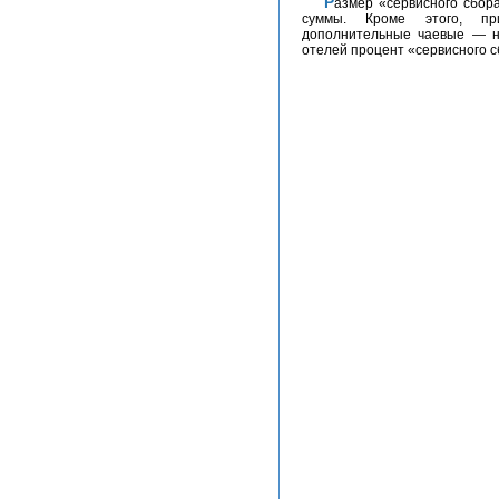
Размер «сервисного сбора», включённого в счёт, составляет 5-10% от его
суммы. Кроме этого, пр
дополнительные чаевые — не
отелей процент «сервисного с