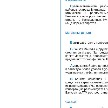
Путешественникам рекомендуется избегать посещения большинства
районов острова Минданао, 
этнические и религиозны
Безопасность морских перево
страны - в бесчисленных бух
банд морских пиратов.
Магазины, деньги
Банки работают с понедель
В банках Манилы и других крупных городов обычно можно поменять фунты
стерлингов и евро. За преде
валют достаточно проблемат
предлагают только филиалы Ц
Американский доллар повсеместно принимается на территории Филиппин
и зачастую более удобен в уп
указываются и в филиппинских
В банках, магазинах и отелях крупных городов страны принимают
кредитные карты основных ми
их использование маловероят
конвертацию рекомендуется бр
Банкоматы ATM распространен
Чаевые