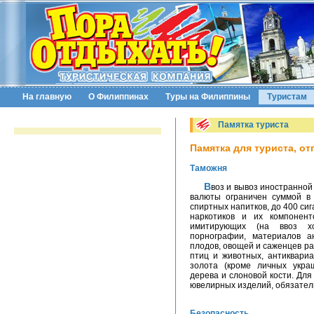
На главную
О Филиппинах
Туры на Филиппины
Туристам
Памятка туриста
Памятка для туриста, о
Таможня
Ввоз и вывоз иностранной валюты не ограничен. Импорт и экспорт местной
валюты ограничен суммой в
спиртных напитков, до 400 сиг
наркотиков и их компонент
имитирующих (на ввоз хо
порнографии, материалов ан
плодов, овощей и саженцев р
птиц и животных, антиквариа
золота (кроме личных укра
дерева и слоновой кости. Для
ювелирных изделий, обязатель
Безопасность