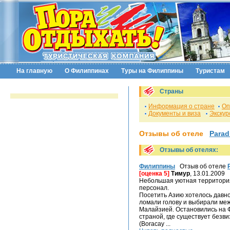
На главную
О Филиппинах
Туры на Филиппины
Туристам
Страны
Информация о стране
Оп
Документы и виза
Экскур
Отзывы об отеле
Parad
Отзывы об отелях:
Филиппины
Отзыв об отеле
[оценка 5]
Тимур
, 13.01.2009
Небольшая уютная территория
персонал.
Посетить Азию хотелось давно,
ломали голову и выбирали ме
Малайзией. Остановились на 
страной, где существует безв
(Boracay ...