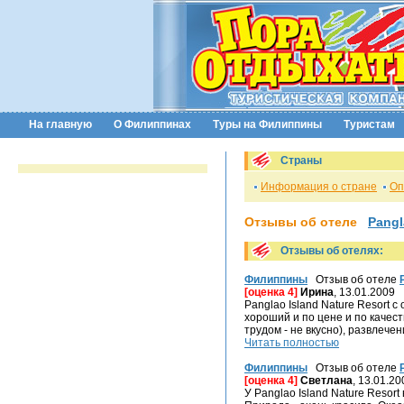
На главную
О Филиппинах
Туры на Филиппины
Туристам
Страны
Информация о стране
Оп
Отзывы об отеле
Pangl
Отзывы об отелях:
Филиппины
Отзыв об отеле
[оценка 4]
Ирина
, 13.01.2009
Panglao Island Nature Resort 
хороший и по цене и по качеств
трудом - не вкусно), развлечени
Читать полностью
Филиппины
Отзыв об отеле
[оценка 4]
Светлана
, 13.01.20
У Panglao Island Nature Reso