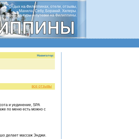
Отдых на Филиппинах, отели, отзывы,
Манила, Себу, Боракай. Хилеры.
Цены на туры и путевки на Филиппины.
Навигатор:
все отзывы
асота и уединение, SPA
(даже по меню есть можно с
рошо делает массаж Энджи.