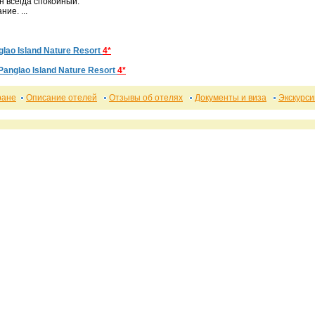
н всегда спокойный.
ие. ...
glao Island Nature Resort
4*
Panglao Island Nature Resort
4*
ране
Описание отелей
Отзывы об отелях
Документы и виза
Экскурси