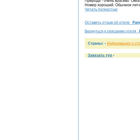
Природа - очень красиво. Океа
Номер хороший. Обычное питан
Читать полностью
Оставить отзыв об отеле
Pan
Вернуться к описанию отеля
Страны:
Информация о ст
Заказать тур