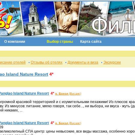
О компании
Выбор страны
Карта сайта
исание отелей
Отзывы об отелях
Документы и виза
Экскурсии
ao Island Nature Resort
4*
Panglao Island Nature Resort
4*
о. Бохол
(Висаяс)
с огромной красивой территорией и с изумительными пезажими! Из плюсов: кр
у. Из минусов: питание, мягко говоря, так себе..., ни выбора, ни вкуса - жуть 
й никаких, ...
Panglao Island Nature Resort
4*
о. Бохол
(Висаяс)
09
rt великолепный СПА центр: цены невысокие, все виды массажа, особенно хо