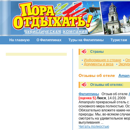
На главную
О Филиппинах
Туры на Филиппины
Туристам
Страны
Информация о стране
Оп
Документы и виза
Экскур
Отзывы об отеле
Aman
Отзывы об отелях:
Филиппины
Отзыв об отеле
[оценка 5]
Люся
, 14.01.2009
Amanpulo прекрасный отель с
основного мира полностью. Ос
Обязательно вложите какие-н
природы. Мы, во-всяком случа
смотреть на удивительное мор
выгуливания ...
Читать полностью