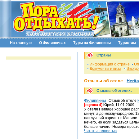
На главную
О Филиппинах
Туры на Филиппины
Туристам
Страны
Информация о стране
Оп
Документы и виза
Экскур
Отзывы об отеле
Herit
Отзывы об отелях:
Филиппины
Отзыв об отеле
[оценка 4]
Юрий
, 11.01.2009
У отеля Heritage хорошее рас
минут, а до международного 1
наилучший вариант в Маниле. 
нечего, но если задаться цел
больше ничего! Номера простор
Читать полностью