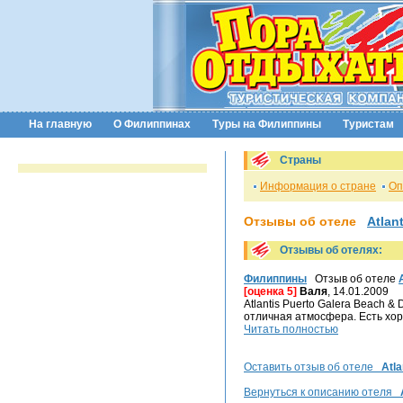
На главную
О Филиппинах
Туры на Филиппины
Туристам
Страны
Информация о стране
Оп
Отзывы об отеле
Atlan
Отзывы об отелях:
Филиппины
Отзыв об отеле
[оценка 5]
Валя
, 14.01.2009
Atlantis Puerto Galera Beach 
отличная атмосфера. Есть хор
Читать полностью
Оставить отзыв об отеле
Atla
Вернуться к описанию отеля