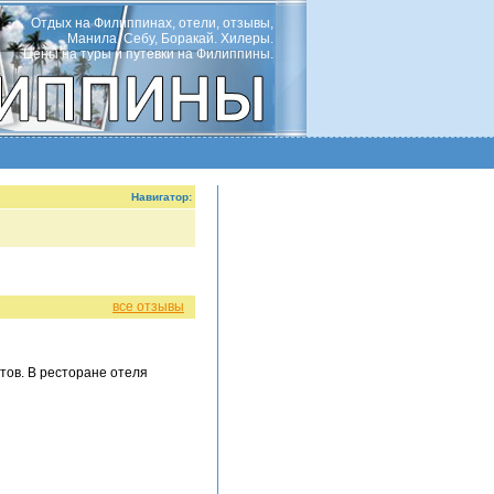
Отдых на Филиппинах, отели, отзывы,
Манила, Себу, Боракай. Хилеры.
Цены на туры и путевки на Филиппины.
Навигатор:
все отзывы
стов. В ресторане отеля