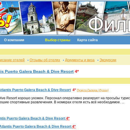
О компании
Выбор страны
Карта сайта
исание отелей
Отзывы об отелях
Документы и виза
Экскурсии
tis Puerto Galera Beach & Dive Resort
4*
Atlantis Puerto Galera Beach & Dive Resort
4*
Пуэрто-Галера (Лузон)
& Dive Resort хорошо ухожен. Персонал оперативно реагирует на просьбы тури
ошие спортивные развлечения. В номерах отеля есть всё необходимое. ...
ntis Puerto Galera Beach & Dive Resort
4*
Atlantis Puerto Galera Beach & Dive Resort
4*