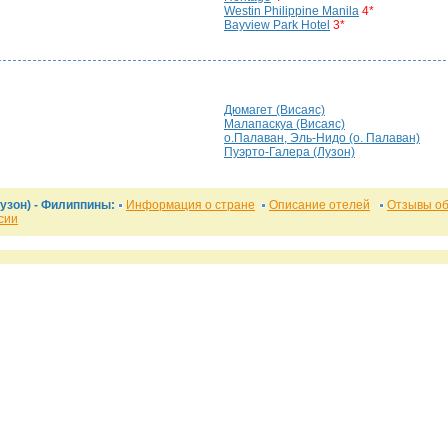
Westin Philippine Manila
4*
Bayview Park Hotel
3*
Дюмагет (Висаяс)
Малапаскуа (Висаяс)
о.Палаван, Эль-Нидо (о. Палаван)
Пуэрто-Галера (Лузон)
узон) - Филиппины:
Информация о стране
Описание отелей
Отзывы об
сии