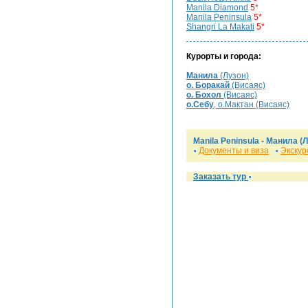
Manila Diamond
5*
Manila Peninsula
5*
Shangri La Makati
5*
Курорты и города:
Манила
(Лузон)
о. Боракай
(Висаяс)
о. Бохол
(Висаяс)
о.Себу
, о.Мактан (Висаяс)
Manila Peninsula -
Манила
(Л
Документы и виза
Экскур
Заказать тур