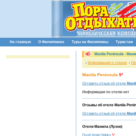
На главную
О Филиппинах
Туры на Филиппины
Туристам
Manila Peninsula -
Мани
Информация о стране
Оп
Manila Peninsula
5*
Оставить отзыв об отеле
Manil
Информации по отелю нет
Отзывы об отеле Manila Penin
Оставить отзыв об отеле
Manil
Отели
Манила
(Лузон)
Dusit Hotel Nikko
5*