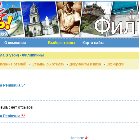
О компании
Выбор страны
Карта сайта
ла
(Лузон) - Филиппины
исание отелей
Отзывы об отелях
Документы и виза
Экскурсии
a Peninsula 5*
sula :
нет отзывов
a Peninsula
5*
Heritage
4*