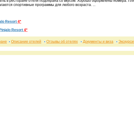
ель в ресторане отеля подобрана со вкусом. Хорошо оформлены номера. Пл
гаются спортивные программы для любого возраста. ...
alo Resort
4*
Pinjalo Resort
4*
ране
Описание отелей
Отзывы об отелях
Документы и виза
Экскурси