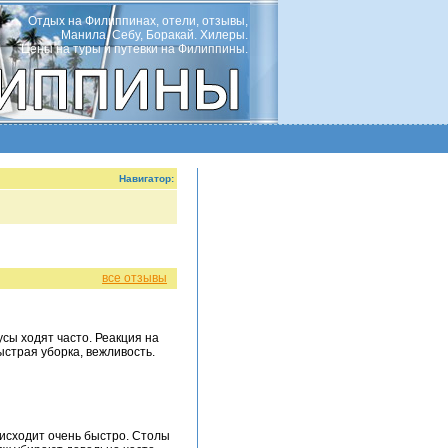
Отдых на Филиппинах, отели, отзывы,
Манила, Себу, Боракай. Хилеры.
Цены на туры и путевки на Филиппины.
Навигатор:
все отзывы
сы ходят часто. Реакция на
страя уборка, вежливость.
оисходит очень быстро. Столы