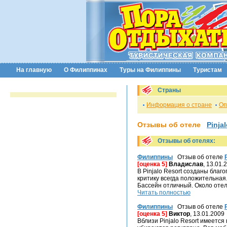
На главную
О Филиппинах
Туры на Филиппины
Туристам
Страны
Информация о стране
Оп
Отзывы об отеле
Pinja
Отзывы об отелях:
Филиппины
Отзыв об отеле
[оценка 5]
Владислав
, 13.01.
В Pinjalo Resort созданы бла
критику всегда положительная
Басcейн отличный. Около отел
Читать полностью
Филиппины
Отзыв об отеле
[оценка 5]
Виктор
, 13.01.2009
Вблизи Pinjalo Resort имеетс