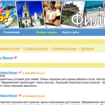
О компании
Выбор страны
Карта сайта
исание отелей
Отзывы об отелях
Документы и виза
Экскурсии
lo Resort
4*
Pinjalo Resort
4*
о. Боракай
(Висаяс)
2009
гоприятные условия для семей. Очень хорошие рестораны вблизи отеля. Автобу
. Оформление происходит очень быстро. Хороший персонал в ресторанах - бы
я очень хорошие магазины. ...
Pinjalo Resort
4*
о. Боракай
(Висаяс)
я парочка хороших ресторанов. Цены в магазинах доступные. Оформление пр