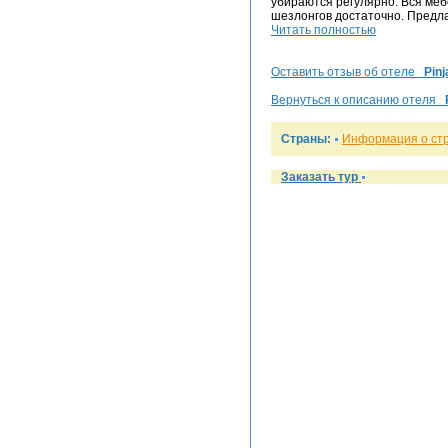
убираются регулярно. Вся меб
шезлонгов достаточно. Предла
Читать полностью
Оставить отзыв об отеле
Pinj
Вернуться к описанию отеля
Страны:
Информация о ст
Заказать тур