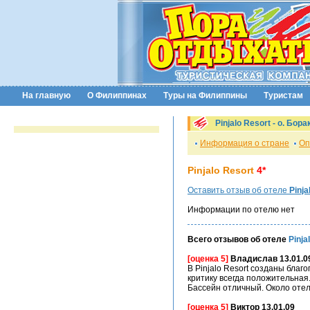
На главную
О Филиппинах
Туры на Филиппины
Туристам
Pinjalo Resort -
о. Бора
Информация о стране
Оп
Pinjalo Resort
4*
Оставить отзыв об отеле
Pinja
Информации по отелю нет
Всего отзывов об отеле
Pinja
[оценка 5]
Владислав 13.01.0
В Pinjalo Resort созданы бла
критику всегда положительная
Басcейн отличный. Около отел
[оценка 5]
Виктор 13.01.09