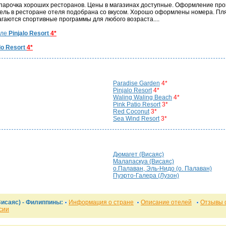
я парочка хороших ресторанов. Цены в магазинах доступные. Оформление пр
ель в ресторане отеля подобрана со вкусом. Хорошо оформлены номера. Пл
гаются спортивные программы для любого возраста....
еле
Pinjalo Resort
4*
lo Resort
4*
Paradise Garden
4*
Pinjalo Resort
4*
Waling Waling Beach
4*
Pink Patio Resort
3*
Red Coconut
3*
Sea Wind Resort
3*
Дюмагет (Висаяс)
Малапаскуа (Висаяс)
о.Палаван, Эль-Нидо (о. Палаван)
Пуэрто-Галера (Лузон)
исаяс) - Филиппины:
Информация о стране
Описание отелей
Отзывы 
сии