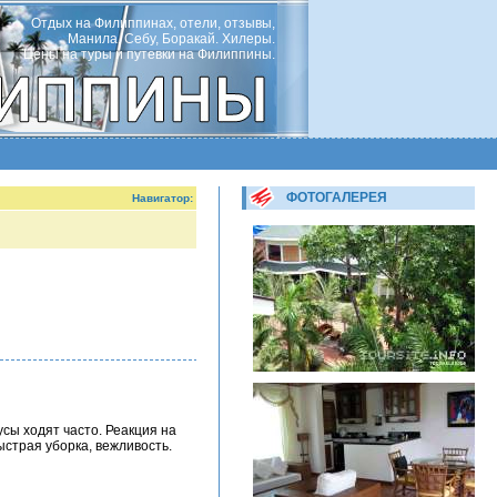
Отдых на Филиппинах, отели, отзывы,
Манила, Себу, Боракай. Хилеры.
Цены на туры и путевки на Филиппины.
ФОТОГАЛЕРЕЯ
Навигатор:
сы ходят часто. Реакция на
страя уборка, вежливость.