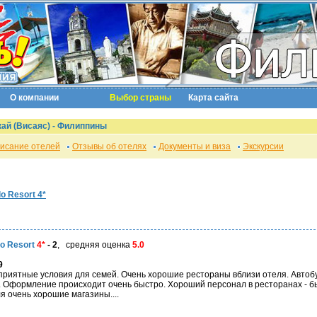
О компании
Выбор страны
Карта сайта
кай
(Висаяс) - Филиппины
исание отелей
Отзывы об отелях
Документы и виза
Экскурсии
lo Resort 4*
lo Resort
4*
- 2
, средняя оценка
5.0
9
гоприятные условия для семей. Очень хорошие рестораны вблизи отеля. Автобу
. Оформление происходит очень быстро. Хороший персонал в ресторанах - бы
я очень хорошие магазины....