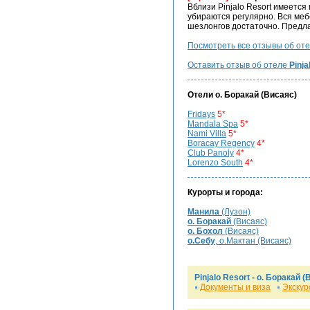
Вблизи Pinjalo Resort имеетс
убираются регулярно. Вся меб
шезлонгов достаточно. Предла
Посмотреть все отзывы об от
Оставить отзыв об отеле
Pinja
Отели
о. Боракай
(Висаяс)
Fridays
5*
Mandala Spa
5*
Nami Villa
5*
Boracay Regency
4*
Club Panoly
4*
Lorenzo South
4*
Курорты и города:
Манила
(Лузон)
о. Боракай
(Висаяс)
о. Бохол
(Висаяс)
о.Себу
, о.Мактан (Висаяс)
Pinjalo Resort -
о. Боракай
(В
Документы и виза
Экскур