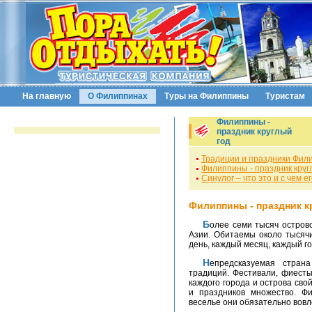
На главную
О Филиппинах
Туры на Филиппины
Туристам
Филиппины -
праздник круглый
год
Традиции и праздники Фил
Филиппины - праздник круг
Синулог – что это и с чем е
Филиппины - праздник к
Более семи тысяч островов «затерянных» в теплых морях Юго-Восточной
Азии. Обитаемы около тысячи
день, каждый месяц, каждый го
Непредсказуемая страна удивительной экзотики, колорита и давних
традиций. Фестивали, фиест
каждого города и острова сво
и праздников множество. Ф
веселье они обязательно вовл