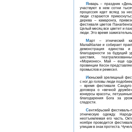
Январь – праздник «Де
участвуют в нем сотни тыся
процессия идет вслед за не
люди стараются прикоснутьс
дерева – камаронга, привез
фестиваля цветов Панагбенга
Целый месяц все цветет и пах
люди. Это время зажигательны
Март – этнический карнавал-шествие «Каамулан». Проводится в
Малайбалае и собирает практ
демонстрация единства 
благодарности за будущий у
шествия, театрализован
«Морионес». Май – еще оди
провинции Кесон представляе
промыслов и ремесел.
Июньский зрелищный фестиваль «Пинтадос» в Таклобане. Разрисованные
с ног до головы люди подоби
– время фестиваля Сандуго 
договора о «вечной дружбе
конкурсы красоты, петушиные
благодарения Бога за уро
сладости.
Сентябрьский фестиваль-показ «Бонок-Бонок» в Суригао, представляющий
этническую одежду. Нар
неотъемлемая его часть. Окт
ноябре проводится фестиваль
улицам в знак протеста. Чучел