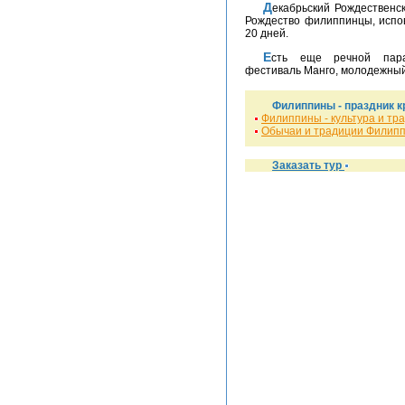
Декабрьский Рождественский фестиваль в Лаоаг – удивительное зрелище.
Рождество филиппинцы, испо
20 дней.
Есть еще речной парад и фиеста «Пекафрансия-Вива-ла-Вирге»,
фестиваль Манго, молодежны
Филиппины - праздник к
Филиппины - культура и тр
Обычаи и традиции Филип
Заказать тур