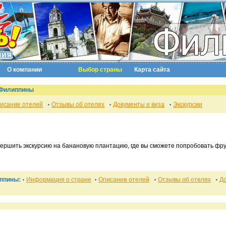
О компании
Выбор страны
Карта сайта
и Филиппины
исание отелей
Отзывы об отелях
Документы и виза
Экскурсии
вершить экскурсию на банановую плантацию, где вы сможете попробовать фр
иппины:
Информация о стране
Описание отелей
Отзывы об отелях
До