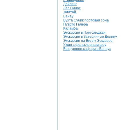
о. Минданао
Дайвинг
Лас Пинас
Тагатай
Банау
Бухта Субик портовая зона
Пуэрто Галера
Каламба
Экскурсия в Пангсанджан
Экскурсия в Затерянную Долину
Экскурсия на Виллу Эскудеро
Ужин с фольклорным шоу
Воздушное сафари в Банауэ