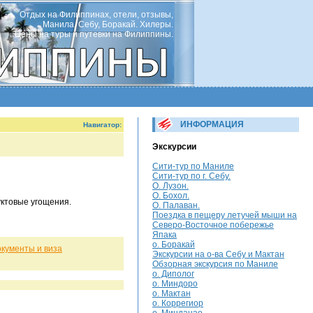
Отдых на Филиппинах, отели, отзывы,
Манила, Себу, Боракай. Хилеры.
Цены на туры и путевки на Филиппины.
ИНФОРМАЦИЯ
Навигатор:
Экскурсии
Сити-тур по Маниле
Сити-тур по г. Себу.
О. Лузон.
О. Бохол.
уктовые угощения.
О. Палаван.
Поездка в пещеру летучей мыши на
Северо-Восточное побережье
Япака
о. Боракай
кументы и виза
Экскурсии на о-ва Себу и Мактан
Обзорная экскурсия по Маниле
о. Диполог
о. Миндоро
о. Мактан
о. Коррегиор