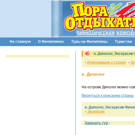
На главную
О Филиппинах
Туры на Филиппины
Туристам
о. Диполог, Экскурси
Информация о стране
Оп
о. Диполог
На острове Диполог можно со
Вернуться к описанию страны
о. Диполог, Экскурсии Фил
Экскурсии
Заказать тур