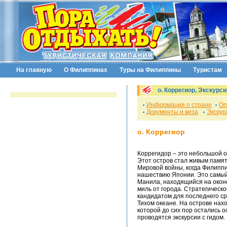
На главную
О Филиппинах
Туры на Филиппины
Туристам
о. Коррегиор, Экскур
Информация о стране
Оп
Документы и виза
Экскур
о. Коррегиор
Коррегидор – это небольшой 
Этот остров стал живым памят
Мировой войны, когда Филиппи
нашествию Японии. Это самый 
Манила, находящийся на окон
миль от города. Стратегическ
кандидатом для последнего ср
Тихом океане. На острове нах
которой до сих пор остались о
проводятся экскурсии с гидом.