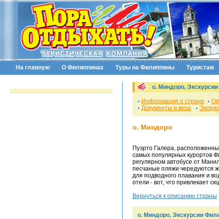
На главную
О Филиппинах
Туры на Филиппины
Туристам
о. Миндоро, Экскурси
Информация о стране
Оп
Документы и виза
Экскур
о. Миндоро
Пуэрто Галера, расположенный
самых популярных курортов Фи
регулярном автобусе от Манил
песчаные пляжи чередуются ж
для подводного плавания и во
отели - вот, что привлекает с
Вернуться к описанию страны
о. Миндоро, Экскурсии Фил