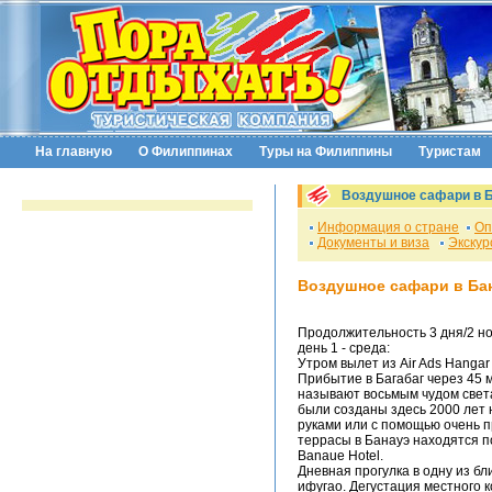
На главную
О Филиппинах
Туры на Филиппины
Туристам
Воздушное сафари в 
Информация о стране
Оп
Документы и виза
Экскур
Воздушное сафари в Ба
Продолжительность 3 дня/2 н
день 1 - среда:
Утром вылет из Air Ads Hanga
Прибытие в Багабаг через 45 м
называют восьмым чудом свет
были созданы здесь 2000 лет
руками или с помощью очень 
террасы в Банауэ находятся 
Banaue Hotel.
Дневная прогулка в одну из б
ифугао. Дегустация местного к