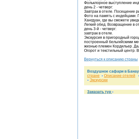
Фольклорное выступление инд
день 2 - четверг:
Завтрак в отеле. Посещение р
Фото на память с индейцами. 
Хангдуан, где вы сможете уви
Легкий обед. Возвращение в о
день 3-й - четверг:
завтрак в отеле.
Экскурсия в пригородный город
построенный бельгийскими ме
жизнью племен Кордильер. Дал
Огорот и текстильный центр. 
Вернуться к описанию страны
Воздушное сафари в Банау
стране
Описание отелей
Экскурсии
Заказать тур