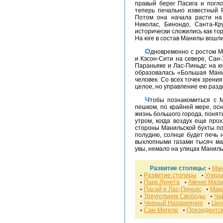
правый берег Пасига и погл
теперь печально известный 
Потом она начала расти на
Николас, Бинондо, Санта-Кр
исторически сложились как то
На юге в состав Манилы вошл
Одновременно с ростом Манилы росли и окружающие ее города: Калоокан
и Кэсон-Сити на севере, Сан-
Параньяке и Лас-Пиньдс на ю
образовалась «Большая Мани
человек. Со всех точек зрен
целое, но управление ею разд
Чтобы познакомиться с Манилой поближе, надо не торопясь обойти ее
пешком, по крайней мере, ос
жизнь большого города, понять
утром, когда воздух еще про
стороны Манильской бухты по
полудню, солнце будет печь 
выхлопными газами тысяч маш
увы, немало на улицах Манилы
Развитие столицы:
Ма
Развитие столицы
Улиц
Парк Лунета
Авеню Маб
Пасай и Лас-Пиньяс
Мак
Треугольник Свободы
Ча
Черный Назареянин
Цен
Сан-Мигеле
Президентск