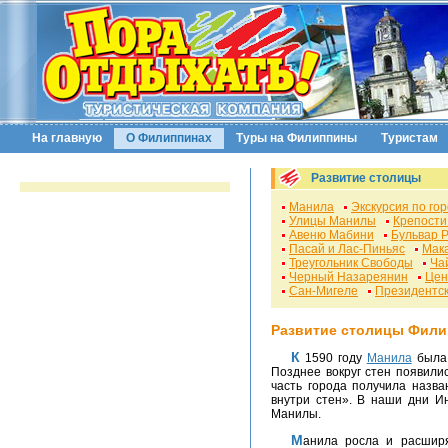
На главную
О Филиппинах
Туры на Филиппины
Туристам
Развитие столицы
Манила
Экскурсия по го
Улицы Манилы
Крепости
Авеню Мабини
Бульвар 
Пасай и Лас-Пиньяс
Мак
Треугольник Свободы
Ча
Черный Назареянин
Цен
Сан-Мигеле
Президентск
Развитие столицы Фили
К 1590 году
Манила
была 
Позднее вокруг стен появили
часть города получила назва
внутри стен». В наши дни И
Манилы.
Манила росла и расширялась прежде всего на север. Она Загнула на