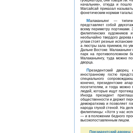
губернатора, они говори ли: «
начальник», откуда и пошло
Магсайсай приказал называть
фонетическим нормам тагальск
Малаканьянг — типичный памятник испанской архитектуры. Он
представляет собой двухэта
всему периметру портиками.
филиппинских художников и
необычайно твердого дерева 
углам стоят резные испанские
а люстры зала приемов, по у
Дальне Востоке. Малаканьянг 
парк на противоположном бе
Малаканьянгу, туда можно по
дворца.
Президентский дворец не закрыт для посетителей — достаточно
иностранному гостю предст
специального сопровождаю
конечно, президентские апа
посетителям, и тогда можно 
людей, которые ищут протекц
Иногда президент приглаш
общественности и держит пер
демократизма и позволяет го
народа глухой стеной. На деле
филиппинцы: «Хотя у нас исп
— и в положении бедного про
высокопоставленным лицом.
Президентский дворец: