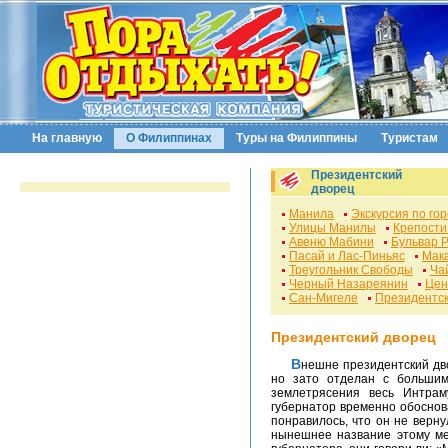
На главную
О Филиппинах
Туры на Филиппины
Туристам
Президентский
дворец
Манила
Экскурсия по го
Улицы Манилы
Крепости
Авеню Мабини
Бульвар 
Пасай и Лас-Пиньяс
Мак
Треугольник Свободы
Ча
Черный Назареянин
Цен
Сан-Мигеле
Президентск
Президентский дворец
Внешне президентский дворец не отличается пышностью и великолепием,
но зато отделан с большим 
землетрясения весь Интрам
губернатор временно обоснова
понравилось, что он не верну
нынешнее название этому ме