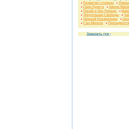
Развитие столицы
Улиц
Парк Лунета
Авеню Маб
Пасай и Лас-Пиньяс
Мак
Треугольник Свободы
Ча
Черный Назареянин
Цен
Сан-Мигеле
Президентск
Заказать тур